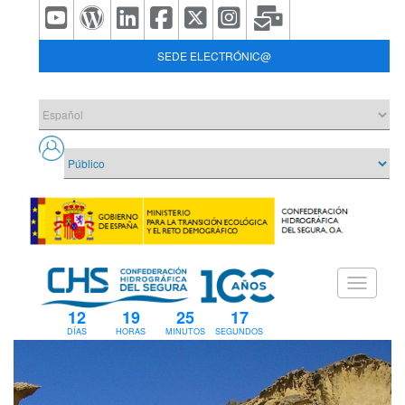
SEDE ELECTRÓNIC@
12
19
25
17
DÍAS
HORAS
MINUTOS
SEGUNDOS