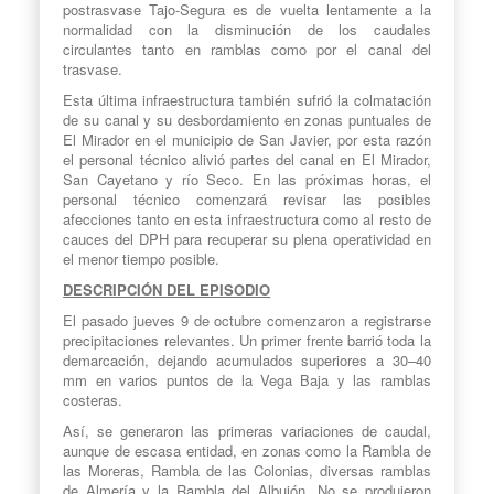
postrasvase Tajo-Segura es de vuelta lentamente a la
normalidad con la disminución de los caudales
circulantes tanto en ramblas como por el canal del
trasvase.
Esta última infraestructura también sufrió la colmatación
de su canal y su desbordamiento en zonas puntuales de
El Mirador en el municipio de San Javier, por esta razón
el personal técnico alivió partes del canal en El Mirador,
San Cayetano y río Seco. En las próximas horas, el
personal técnico comenzará revisar las posibles
afecciones tanto en esta infraestructura como al resto de
cauces del DPH para recuperar su plena operatividad en
el menor tiempo posible.
DESCRIPCIÓN DEL EPISODIO
El pasado jueves 9 de octubre comenzaron a registrarse
precipitaciones relevantes. Un primer frente barrió toda la
demarcación, dejando acumulados superiores a 30–40
mm en varios puntos de la Vega Baja y las ramblas
costeras.
Así, se generaron las primeras variaciones de caudal,
aunque de escasa entidad, en zonas como la Rambla de
las Moreras, Rambla de las Colonias, diversas ramblas
de Almería y la Rambla del Albujón. No se produjeron