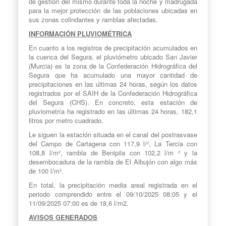
de gestión del mismo durante toda la noche y madrugada
para la mejor protección de las poblaciones ubicadas en
sus zonas colindantes y ramblas afectadas.
INFORMACIÓN PLUVIOMÉTRICA
En cuanto a los registros de precipitación acumulados en
la cuenca del Segura, el pluviómetro ubicado San Javier
(Murcia) es la zona de la Confederación Hidrográfica del
Segura que ha acumulado una mayor cantidad de
precipitaciones en las últimas 24 horas, según los datos
registrados por el SAIH de la Confederación Hidrográfica
del Segura (CHS). En concreto, esta estación de
pluviometría ha registrado en las últimas 24 horas, 182,1
litros por metro cuadrado.
Le siguen la estación situada en el canal del postrasvase
del Campo de Cartagena con 117,9 l/², La Tercia con
108,8 l/m², rambla de Benipila con 102,2 l/m ² y la
desembocadura de la rambla de El Albujón con algo más
de 100 l/m².
En total, la precipitación media areal registrada en el
periodo comprendido entre el 09/10/2025 08:05 y el
11/09/2025 07:00 es de 18,6 l/m2.
AVISOS GENERADOS