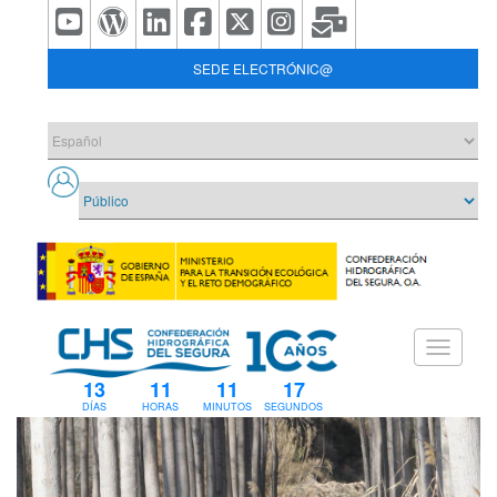
SEDE ELECTRÓNIC@
13
11
11
17
DÍAS
HORAS
MINUTOS
SEGUNDOS