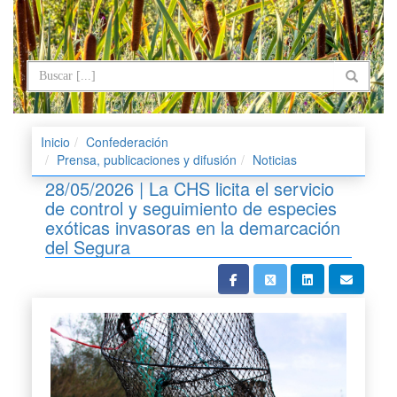
Inicio
Confederación
Prensa, publicaciones y difusión
Noticias
28/05/2026 | La CHS licita el servicio
de control y seguimiento de especies
exóticas invasoras en la demarcación
del Segura