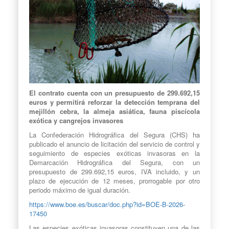
El contrato cuenta con un presupuesto de 299.692,15
euros y permitirá reforzar la detección temprana del
mejillón cebra, la almeja asiática, fauna piscícola
exótica y cangrejos invasores
La Confederación Hidrográfica del Segura (CHS) ha
publicado el anuncio de licitación del servicio de control y
seguimiento de especies exóticas invasoras en la
Demarcación Hidrográfica del Segura, con un
presupuesto de 299.692,15 euros, IVA incluido, y un
plazo de ejecución de 12 meses, prorrogable por otro
periodo máximo de igual duración.
https://www.boe.es/buscar/doc.php?id=BOE-B-2026-
17450
Las especies exóticas invasoras constituyen una de las