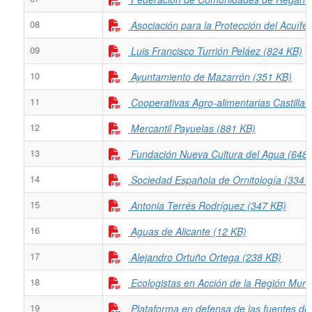
08
Asociación para la Protección del Acuífe
09
Luis Francisco Turrión Peláez (824 KB)
10
Ayuntamiento de Mazarrón (351 KB)
11
Cooperativas Agro-alimentarias Castilla
12
Mercantil Payuelas (881 KB)
13
Fundación Nueva Cultura del Agua (648
14
Sociedad Española de Ornitología (334 
15
Antonia Terrés Rodríguez (347 KB)
16
Aguas de Alicante (12 KB)
17
Alejandro Ortuño Ortega (238 KB)
18
Ecologistas en Acción de la Región Murc
19
Plataforma en defensa de las fuentes de