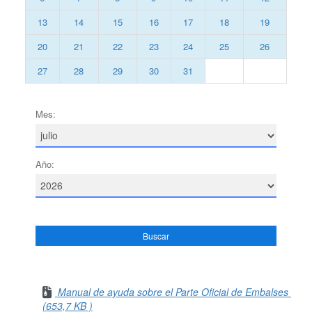
13
14
15
16
17
18
19
20
21
22
23
24
25
26
27
28
29
30
31
Mes:
Año:
Buscar
Manual de ayuda sobre el Parte Oficial de Embalses
(653,7 KB )