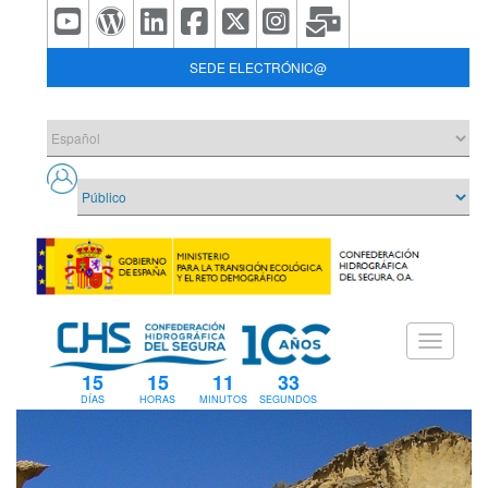
SEDE ELECTRÓNIC@
15
15
11
33
DÍAS
HORAS
MINUTOS
SEGUNDOS