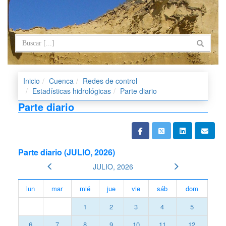
Inicio
Cuenca
Redes de control
Estadísticas hidrológicas
Parte diario
Parte diario
Parte diario (JULIO, 2026)
JULIO, 2026
lun
mar
mié
jue
vie
sáb
dom
1
2
3
4
5
6
7
8
9
10
11
12