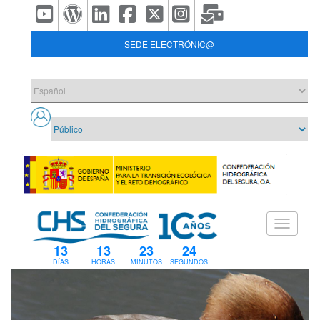
SEDE ELECTRÓNIC@
13
13
23
23
DÍAS
HORAS
MINUTOS
SEGUNDOS